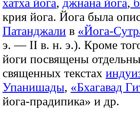
хатха йога
,
джнана йога
,
б
крия йога. Йога была опи
Патанджали
в
«Йога-Сутр
э. — II в. н. э.). Кроме т
йоги посвящены отдельные
священных текстах
индуи
Упанишады
,
«Бхагавад Ги
йога-прадипика» и др.