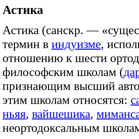
Астика
Астика (санскр. — «суще
термин в
индуизме
, испо
отношению к шести орто
философским школам (
да
признающим высший авт
этим школам относятся:
с
ньяя
,
вайшешика
,
миманс
неортодоксальным школам