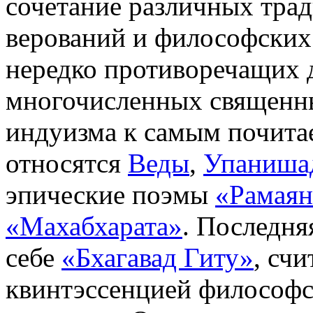
сочетание различных тра
верований и философских
нередко противоречащих д
многочисленных священн
индуизма к самым почит
относятся
Веды
,
Упаниша
эпические поэмы
«Рамаян
«Махабхарата»
. Последня
себе
«Бхагавад Гиту»
, сч
квинтэссенцией философ