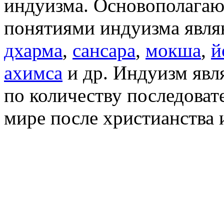
индуизма. Основополага
понятиями индуизма явля
дхарма
,
сансара
,
мокша
,
й
ахимса
и др. Индуизм явля
по количеству последоват
мире после христианства 