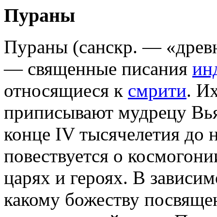
Пураны
Пураны (санскр. — «древн
— священные писания
ин
относящиеся к
смрити
. И
приписывают мудрецу Вь
конце IV тысячелетия до н
повествуется о космогони
царях и героях. В зависим
какому божеству посвяще