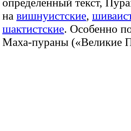
определенный текст, Пур
на
вишнуистские
,
шиваис
шактистские
. Особенно п
Маха-пураны («Великие 