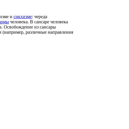
низме и
сикхизме
: череда
армы
человека. В сансаре человека
ы. Освобождение из сансары
и (например, различные направления