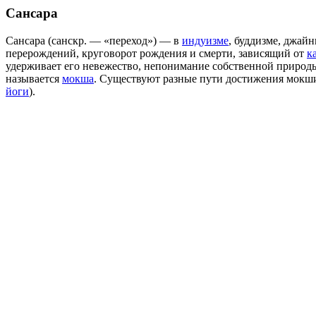
Сансара
Сансара (санскр. — «переход») — в
индуизме
, буддизме, джай
перерождений, круговорот рождения и смерти, зависящий от
к
удерживает его невежество, непонимание собственной природ
называется
мокша
. Существуют разные пути достижения мокш
йоги
).