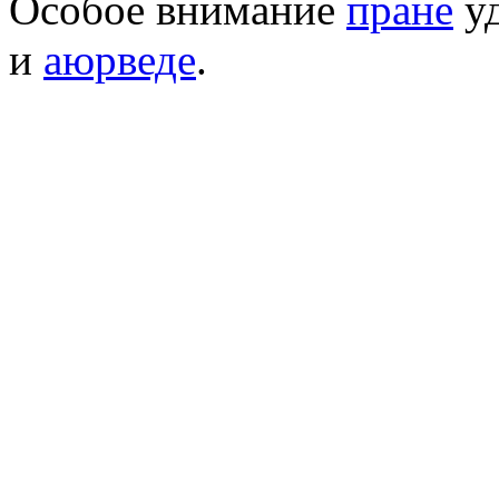
Особое внимание
пране
уд
и
аюрведе
.