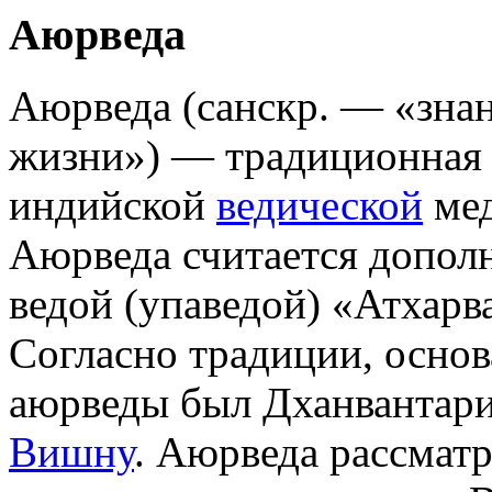
Аюрведа
Аюрведа (санскр. — «зна
жизни») — традиционная 
индийской
ведической
ме
Аюрведа считается допол
ведой (упаведой) «Атхарв
Согласно традиции, основ
аюрведы был Дханвантар
Вишну
. Аюрведа рассматр