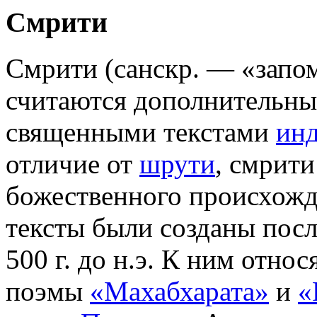
Смрити
Смрити (санскр. — «запо
считаются дополнительн
священными текстами
ин
отличие от
шрути
, смрит
божественного происхожд
тексты были созданы пос
500 г. до н.э. К ним отно
поэмы
«Махабхарата»
и
«