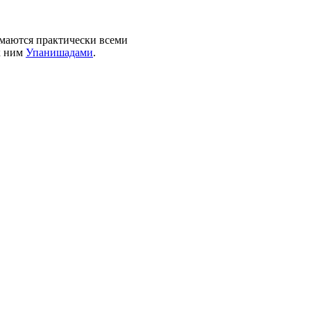
маются практически всеми
к ним
Упанишадами
.