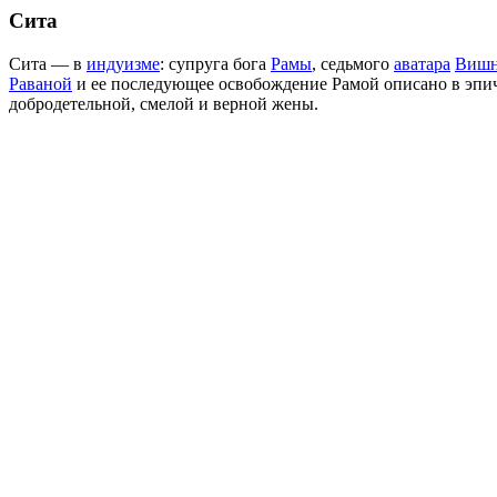
Сита
Сита — в
индуизме
: супруга бога
Рамы
, седьмого
аватара
Вишн
Раваной
и ее последующее освобождение Рамой описано в эпи
добродетельной, смелой и верной жены.