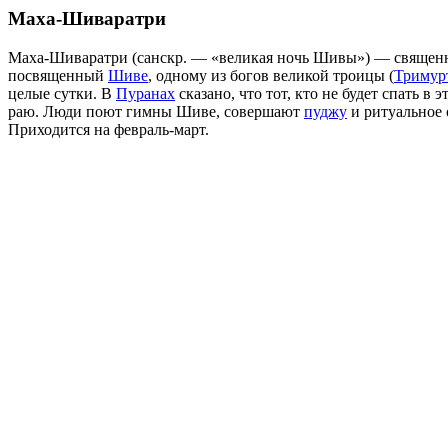
Маха-Шиваратри
Маха-Шиваратри (санскр. — «великая ночь Шивы») — свяще
посвященный
Шиве
, одному из богов великой троицы (
Тримур
целые сутки. В
Пуранах
сказано, что тот, кто не будет спать в 
раю. Люди поют гимны Шиве, совершают
пуджу
и ритуальное 
Приходится на февраль-март.