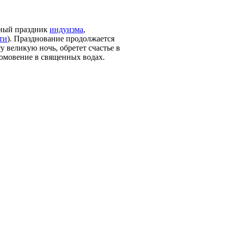
нный праздник
индуизма
,
ти
). Празднование продолжается
эту великую ночь, обретет счастье в
омовение в священных водах.