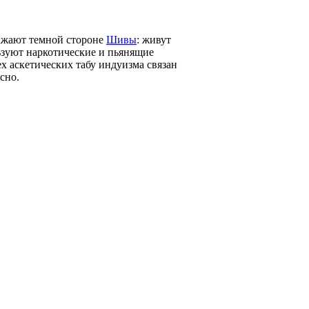
ражают темной стороне
Шивы
: живут
льзуют наркотические и пьянящие
сех аскетических табу индуизма связан
сно.