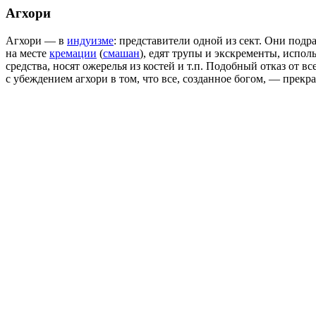
Агхори
Агхори — в
индуизме
: представители одной из сект. Они под
на месте
кремации
(
смашан
), едят трупы и экскременты, испо
средства, носят ожерелья из костей и т.п. Подобный отказ от в
с убеждением агхори в том, что все, созданное богом, — прекра