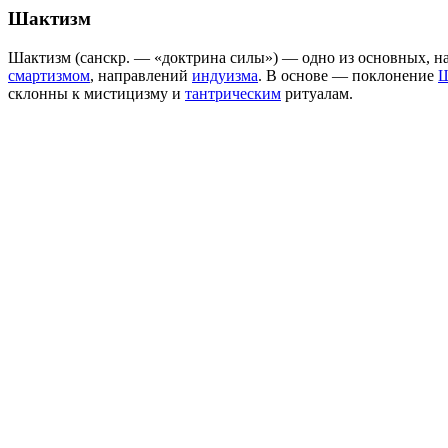
Шактизм
Шактизм (санскр. — «доктрина силы») — одно из основных, н
смартизмом
, направлений
индуизма
. В основе — поклонение
Ш
склонны к мистицизму и
тантрическим
ритуалам.