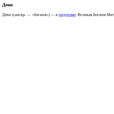
Деви
Деви (санскр. — «богиня») — в
индуизме
: Великая Богиня Мат