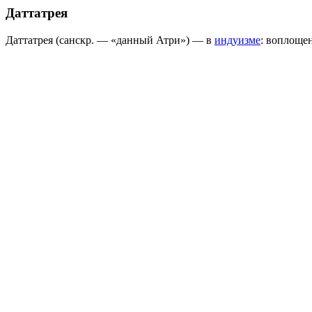
Даттатрея
Даттатрея (санскр. — «данный Атри») — в
индуизме
: воплоще