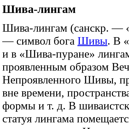
Шива-лингам
Шива-лингам (санскр. — 
— символ бога
Шивы
. В 
и в «Шива-пуране» линга
проявленным образом Ве
Непроявленного Шивы, 
вне времени, пространства
формы и т. д. В шиваистс
статуя лингама помещаетс