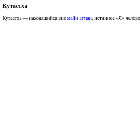
Кутастха
Кутастха — находящийся вне
майи
атман
, истинное «Я» челове