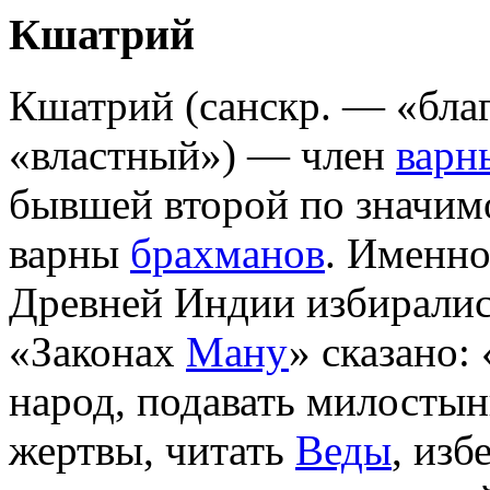
Кшатрий
Кшатрий (санскр. — «бла
«властный») — член
варн
бывшей второй по значим
варны
брахманов
. Именно
Древней Индии избиралис
«Законах
Ману
» сказано:
народ, подавать милосты
жертвы, читать
Веды
, изб