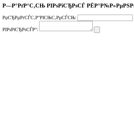
Р—Р°РґР°С‚СЊ РІРѕРїСЂРѕСЃ РЁР°Р№Р»РµРЅ
РџСЂРµРґСЃС‚Р°РІСЊС‚РµСЃСЊ:
РІРѕРїСЂРѕСЃР°: