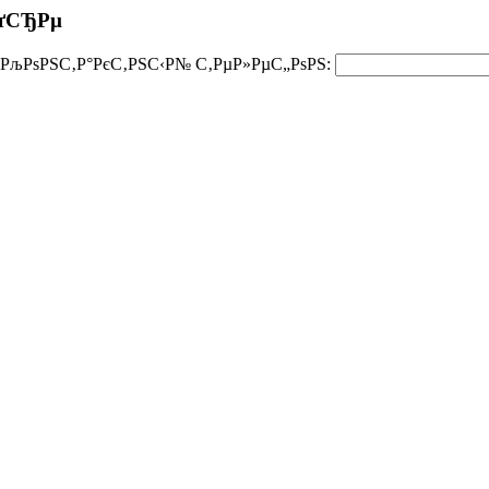
РґСЂРµ
РљРѕРЅС‚Р°РєС‚РЅС‹Р№ С‚РµР»РµС„РѕРЅ: